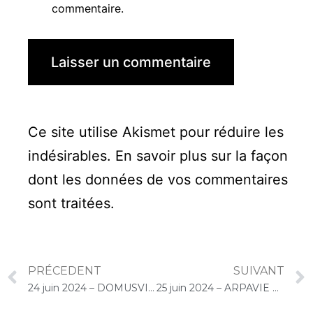
commentaire.
Ce site utilise Akismet pour réduire les
indésirables.
En savoir plus sur la façon
dont les données de vos commentaires
sont traitées
.
PRÉCEDENT
SUIVANT
24 juin 2024 – DOMUSVI Les Templitudes « Parc Clause » (Brétigny-sur-Orge) : Atelier « Chantons Ensemble »
25 juin 2024 – ARPAVIE Saint-Thibault (Boussy-Saint-Antoine) : Concert « Choco-Cello Solo »