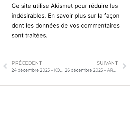
Ce site utilise Akismet pour réduire les
indésirables.
En savoir plus sur la façon
dont les données de vos commentaires
sont traitées
.
PRÉCEDENT
SUIVANT
24 décembre 2025 – KORIAN Les Lierres (Le Perreux-sur-Marne) : Concert « Cello Solo »
26 décembre 2025 – ARPAVIE La Roseraie (Triel-sur-Seine) : Concert « Choco-Cello Solo »