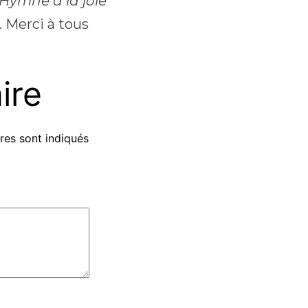
’Hymne à la joie
. Merci à tous
ire
res sont indiqués