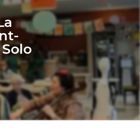
La
nt-
 Solo