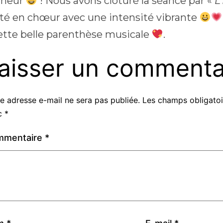
nheur
! Nous avons clôturé la séance par «
L
nté en chœur avec une intensité vibrante
ette belle parenthèse musicale
.
aisser un commenta
e adresse e-mail ne sera pas publiée.
Les champs obligatoi
c
*
mmentaire
*