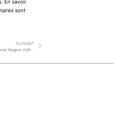
s.
En savoir
taires sont
SUIVANT
24 mars 2025 – ARPAVIE Madeleine Wagner (Vélizy-Villacoublay) : Concert « Choco-Cello Solo »