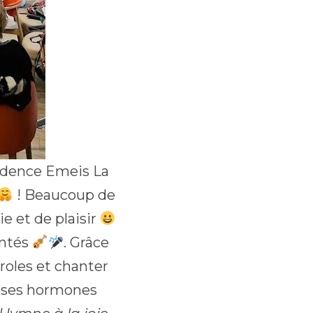
ésidence Emeis La
! Beaucoup de
e et de plaisir
antés
. Grâce
roles et chanter
t ses hormones