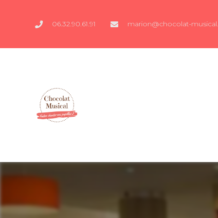
06.32.90.61.91
marion@chocolat-musical.