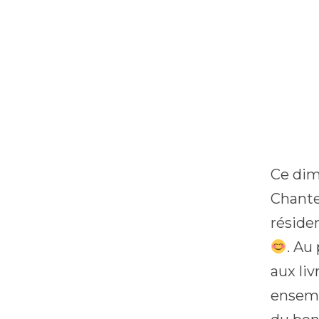
Ce dim
Chante
réside
. Au
aux li
ensemb