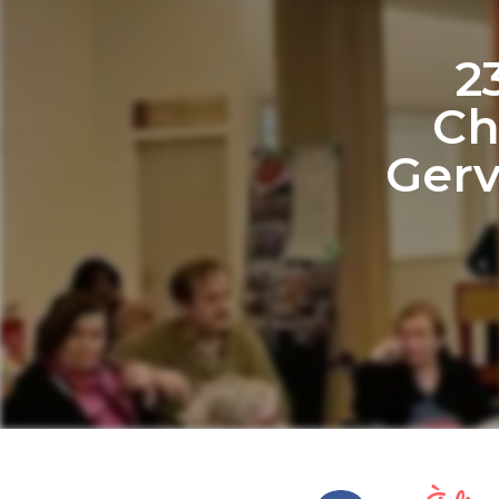
2
Ch
Gerv