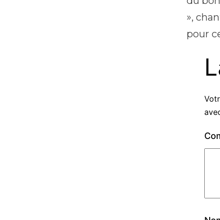
du bo
», cha
pour c
L
Votr
ave
Co