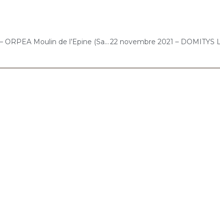
20 novembre 2021 – ORPEA Moulin de l’Epine (Saint-Vrain) : Concert « Choco-Cello Solo »