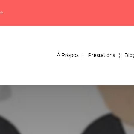
fr
À Propos
Prestations
Blo