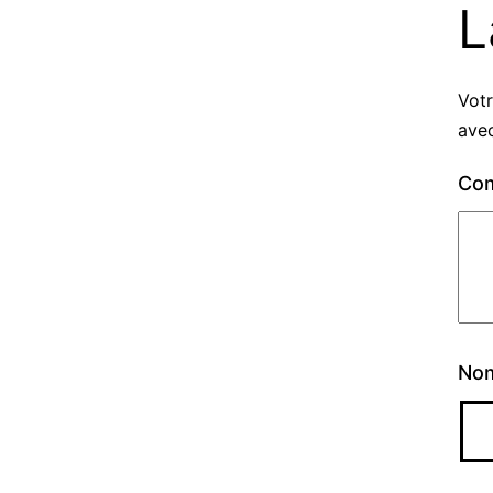
L
Votr
ave
Co
No