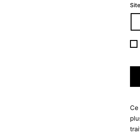
Sit
Ce 
plu
tra