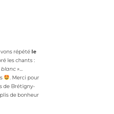
avons répété
le
ré les chants :
 blanc »
…
ps
. Merci pour
es de Brétigny-
plis de bonheur