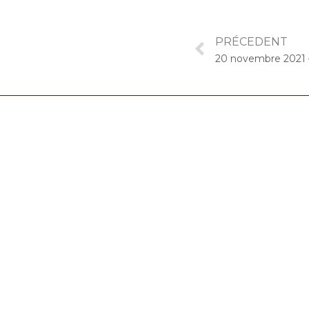
PRÉCEDENT
06.32.90.61.91
marion@chocolat-musical.fr
Conditions générales de vente