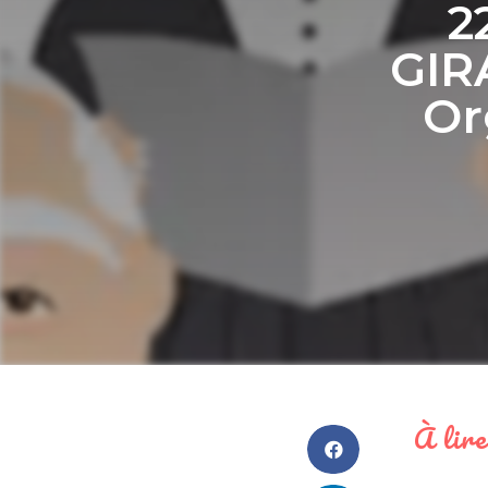
2
GIR
Or
À lire