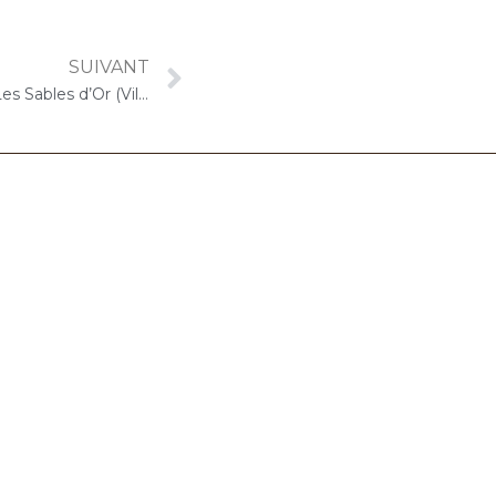
SUIVANT
22 novembre 2021 – DOMITYS Les Sables d’Or (Villeneuve-le-Roi) : Concert « Cello Solo »