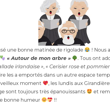
assé une bonne matinée de rigolade
! Nous 
« Autour de mon arbre »
. Tous ont ado
allade irlandaise »
,
« Cerisier rose et pommier
oire les a emportés dans un autre espace tem
rveilleux moment
, les lundis aux Girandièr
ge sont toujours très épanouissants
et rem
de bonne humeur
!!