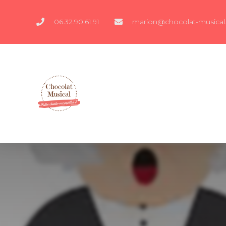
06.32.90.61.91
marion@chocolat-musical.