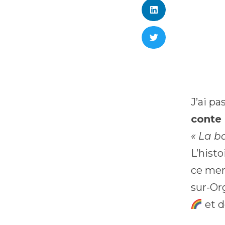
J’ai p
conte
« La b
L’hist
ce me
sur-Or
et 