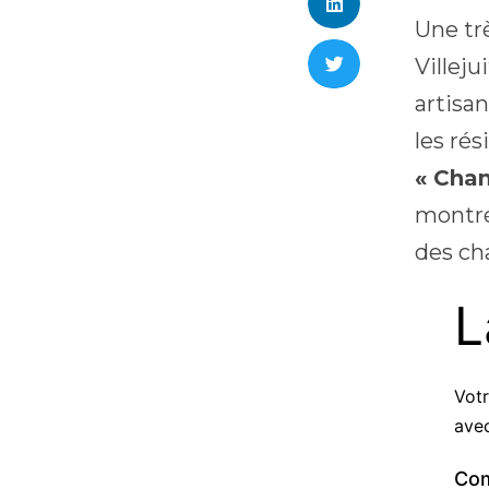
Une trè
Villeju
artisa
les ré
« Chan
montré
des ch
L
Votr
ave
Co