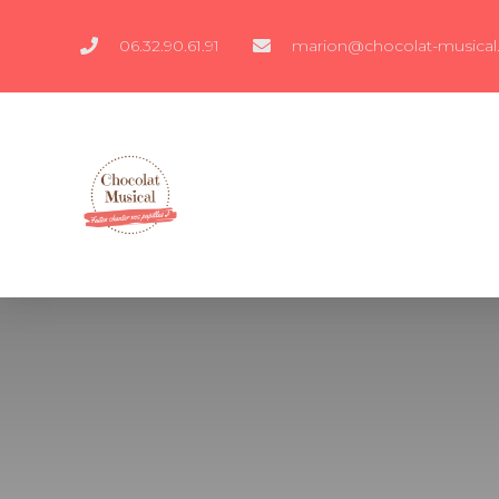
06.32.90.61.91
marion@chocolat-musical.