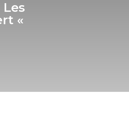
E Les
ert «