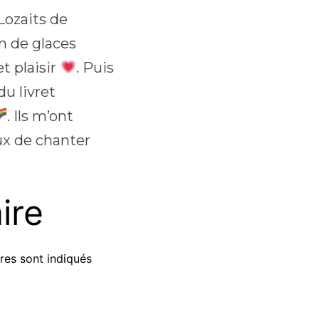
Lozaits de
n de glaces
t plaisir
. Puis
u livret
. Ils m’ont
ux de chanter
ire
res sont indiqués