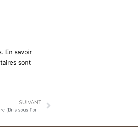
s.
En savoir
taires sont
SUIVANT
27 juillet 2021 – ARPAVIE Boissière (Briis-sous-Forges) : Concert « Gelato-Cello Solo »