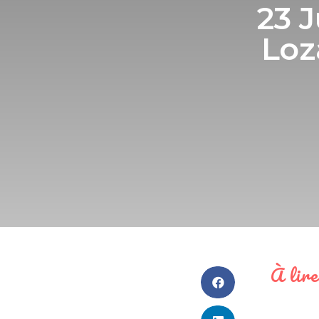
23 J
Loza
À lire