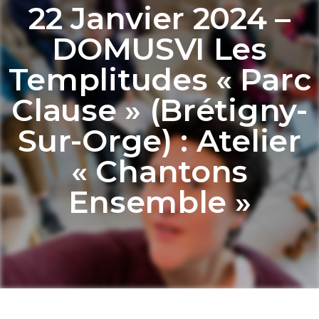
22 Janvier 2024 –
DOMUSVI Les
Templitudes « Parc
Clause » (Brétigny-
Sur-Orge) : Atelier
« Chantons
Ensemble »