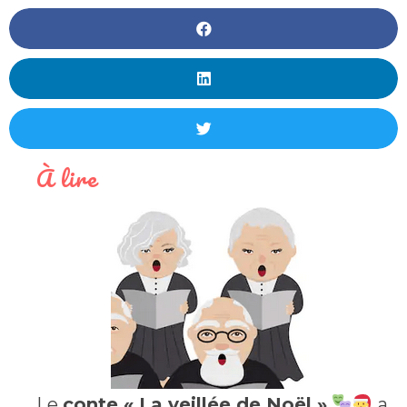
À lire
Le
conte « La veillée de Noël »
a