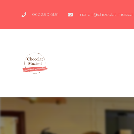
06.32.90.61.91
marion@chocolat-musical.