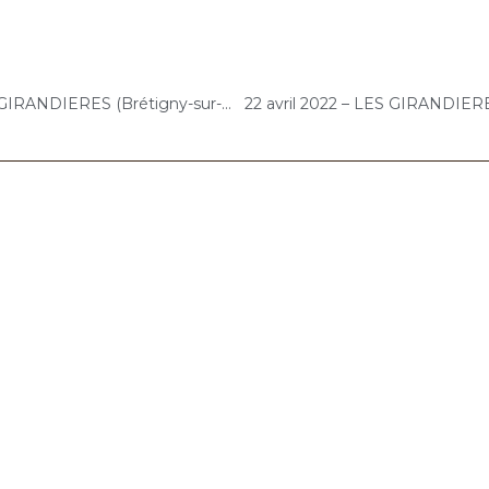
18 avril 2022 – LES GIRANDIERES (Brétigny-sur-Orge) : Atelier « Chantons Ensemble »