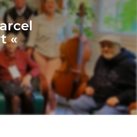
arcel
t «