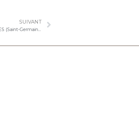
SUIVANT
22 avril 2022 – LES GIRANDIERES (Saint-Germain-en-Laye) : Concert « Cello Solo »