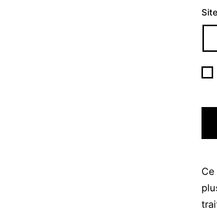
Sit
Ce 
plu
tra