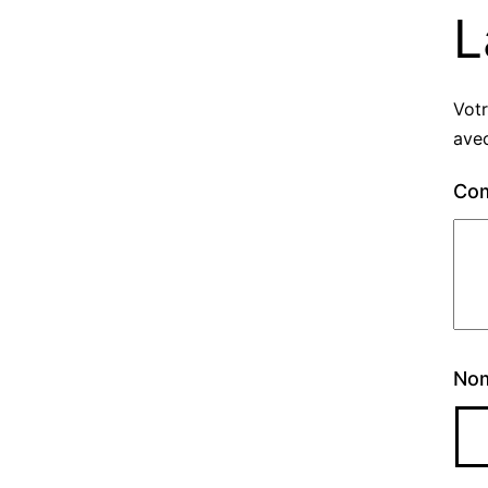
L
Votr
ave
Co
No