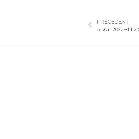
PRÉCEDENT
06.32.90.61.91
marion@chocolat-musical.fr
Conditions générales de vente