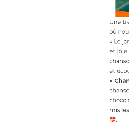
Une tr
où nou
« Le j
et joie
chans
et écou
« Chan
chanso
chocol
mis les
.