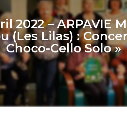
vril 2022 – ARPAVIE M
u (Les Lilas) : Concer
Choco-Cello Solo »