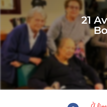
21 A
Bo
À lire