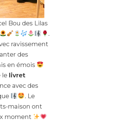
cel Bou des Lilas
.
 avec ravissement
anter des
 mis en émois
 le
livret
ance avec des
ique
. Le
its-maison ont
leux moment