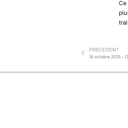
Ce 
plu
tra
PRÉCEDENT
06.32.90.61.91