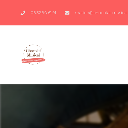
06.32.90.61.91
marion@chocolat-musical.