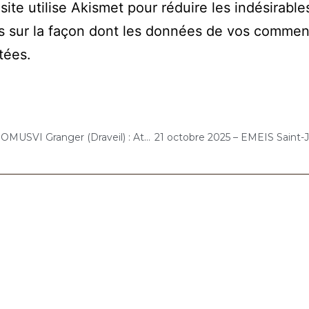
site utilise Akismet pour réduire les indésirable
s sur la façon dont les données de vos commen
itées
.
16 octobre 2025 – DOMUSVI Granger (Draveil) : Atelier « Musique et bien-être, relaxation et détente au son du violoncelle »