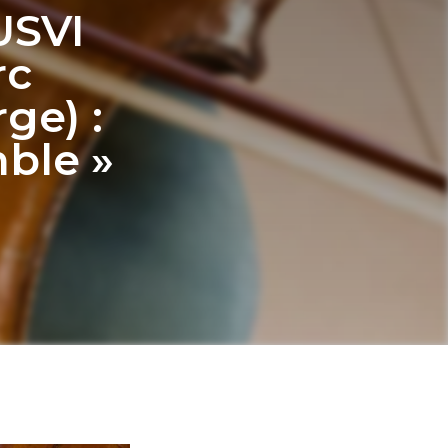
USVI
rc
ge) :
ble »