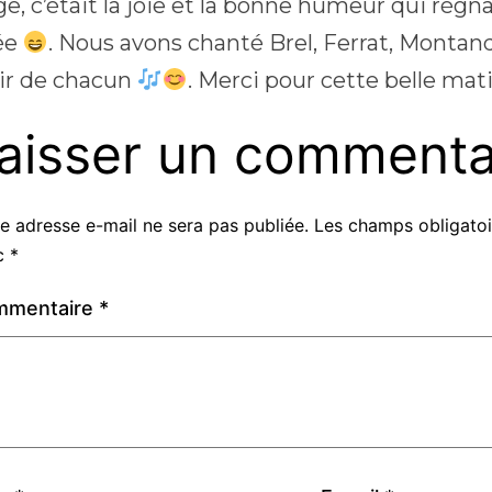
e, c’était la joie et la bonne humeur qui régn
ée
. Nous avons chanté Brel, Ferrat, Montan
sir de chacun
. Merci pour cette belle ma
aisser un commenta
e adresse e-mail ne sera pas publiée.
Les champs obligatoi
c
*
mmentaire
*