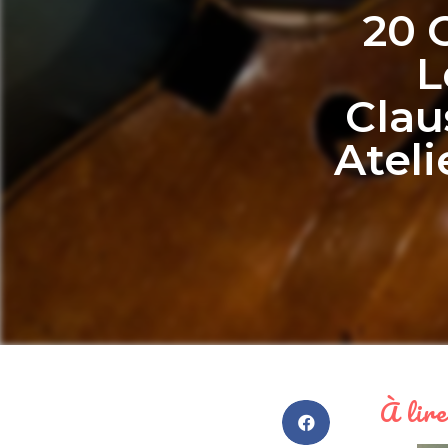
20 
L
Clau
Atel
À lire