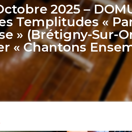
Octobre 2025 – DOM
es Templitudes « Pa
se » (Brétigny-Sur-Or
ier « Chantons Ensem