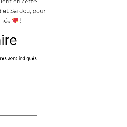
aient en cette
d et Sardou, pour
tinée
!
ire
res sont indiqués