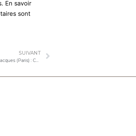
s.
En savoir
taires sont
SUIVANT
21 octobre 2025 – EMEIS Saint-Jacques (Paris) : Concert « Cello Solo »