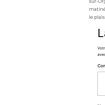
sur-Org
matin
le plai
L
Votr
ave
Co