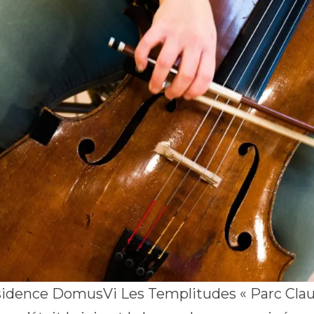
ésidence DomusVi Les Templitudes « Parc Claus