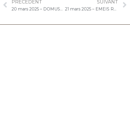
PRÉCEDENT
SUIVANT
20 mars 2025 – DOMUSVI Granger (Draveil) : Atelier « Musique et bien-être, relaxation et détente au son du violoncelle »
21 mars 2025 – EMEIS René Legros (Dourdan) : Concert « Cello Solo »
06.32.90.61.91
marion@chocolat-musical.fr
Conditions générales de vente