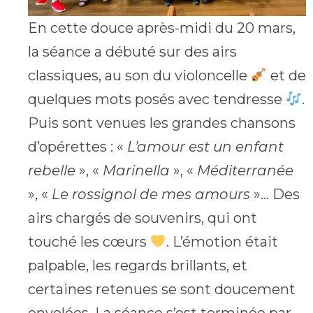
En cette douce après-midi du 20 mars,
la séance a débuté sur des airs
classiques, au son du violoncelle
et de
quelques mots posés avec tendresse
.
Puis sont venues les grandes chansons
d’opérettes : «
L’amour est un enfant
rebelle
», «
Marinella
», «
Méditerranée
», «
Le rossignol de mes amours
»… Des
airs chargés de souvenirs, qui ont
touché les cœurs
. L’émotion était
palpable, les regards brillants, et
certaines retenues se sont doucement
envolées. La séance s’est terminée par