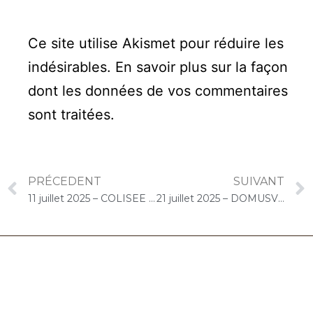
Ce site utilise Akismet pour réduire les
indésirables.
En savoir plus sur la façon
dont les données de vos commentaires
sont traitées
.
PRÉCEDENT
SUIVANT
11 juillet 2025 – COLISEE « Les Tchanques » (Lège-Cap-Ferret) : Concert « Duo CelloPiano »
21 juillet 2025 – DOMUSVI Les Templitudes « Parc Clause » (Brétigny-sur-Orge) : Atelier « Chantons Ensemble »