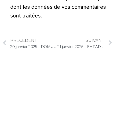
dont les données de vos commentaires
sont traitées
.
PRÉCEDENT
SUIVANT
20 janvier 2025 – DOMUSVI Les Templitudes « Parc Clause » (Brétigny-sur-Orge) : Atelier « Chantons Ensemble »
21 janvier 2025 – EHPAD Résidence Sofia (Yerres) : Concert « Choco-Cello Solo »