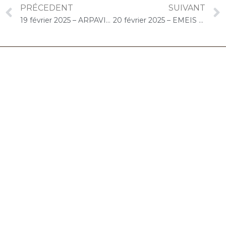
PRÉCEDENT
SUIVANT
19 février 2025 – ARPAVIE Le Béguinage (Lisses) : Concert « Choco-Cello Solo »
20 février 2025 – EMEIS Saint-Jacques (Paris) : Concert « Cello Solo »
06.32.90.61.91
marion@chocolat-musical.fr
Conditions générales de vente