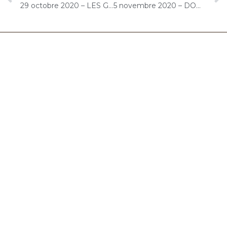
29 octobre 2020 – LES GIRANDIERES Audenge (Bassin d’Arcachon) : Concert « Choco-Cello Solo »
5 novembre 2020 – DOMITYS Le Solstice (Versailles) : Concert « Cello Solo-Visio Interactif » [ >>
06.32.90.61.91
marion@chocolat-musical.fr
Conditions générales de vente