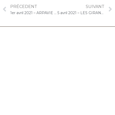
PRÉCEDENT
SUIVANT
1er avril 2021 – ARPAVIE Au cœur de Belleville (Paris) : Concert « Choco-Cello Solo »
5 avril 2021 – LES GIRANDIERES (Brétigny-sur-Orge) : Atelier « Chantons Ensemble »
06.32.90.61.91
marion@chocolat-musical.fr
Conditions générales de vente