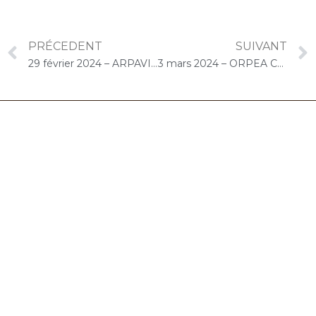
PRÉCEDENT
SUIVANT
29 février 2024 – ARPAVIE Anne de Bretagne (Les Mureaux) : Concert « Choco-Cello Solo »
3 mars 2024 – ORPEA Chantereine (Coubron) : Concert « Cello Solo »
06.32.90.61.91
marion@chocolat-musical.fr
Conditions générales de vente