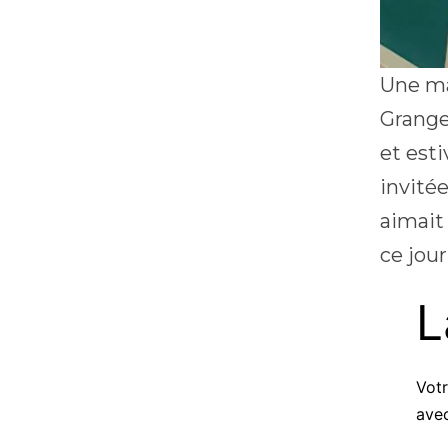
Une ma
Grange
et est
invité
aimait 
ce jou
L
Votr
ave