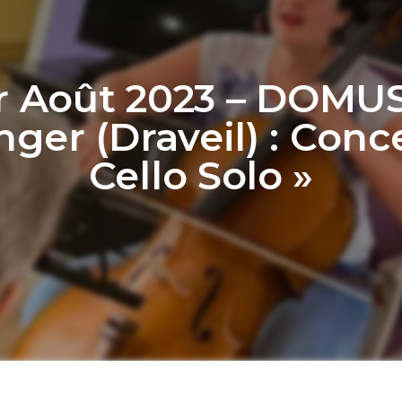
r Août 2023 – DOMU
ger (Draveil) : Conc
Cello Solo »