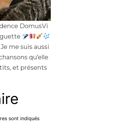
sidence DomusVi
inguette
. Je me suis aussi
 chansons qu’elle
its, et présents
ire
res sont indiqués