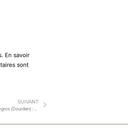
s.
En savoir
taires sont
SUIVANT
1er août 2023 – ORPEA René Legros (Dourdan) : Concert « Cello Solo »