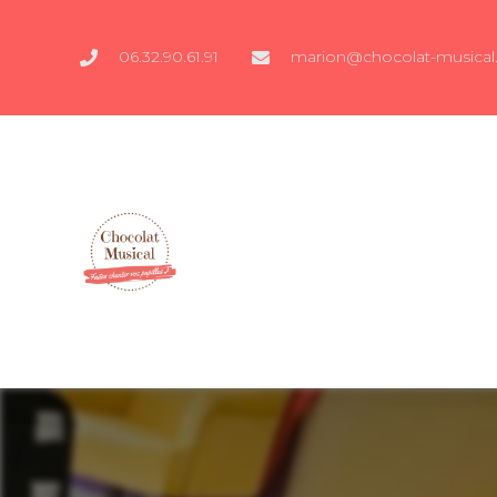
06.32.90.61.91
marion@chocolat-musical.