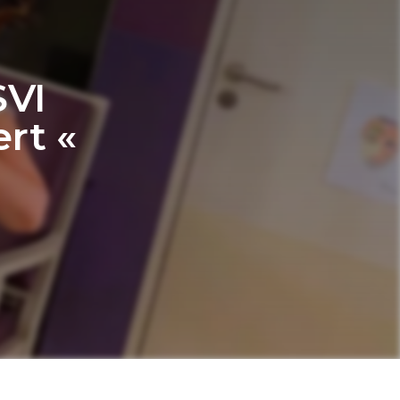
SVI
ert «