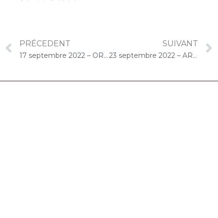
PRÉCEDENT
SUIVANT
17 septembre 2022 – ORPEA Les Garancières (Leudeville) : Concert « Cello Solo »
23 septembre 2022 – ARPAVIE La Vallée aux Renards (L’Haÿ-les-Roses) : Concert « Gelato-Duo CelloPiano »
06.32.90.61.91
marion@chocolat-musical.fr
Conditions générales de vente