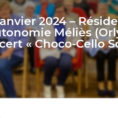
Janvier 2024 – Résid
tonomie Méliès (Orly
ert « Choco-Cello S