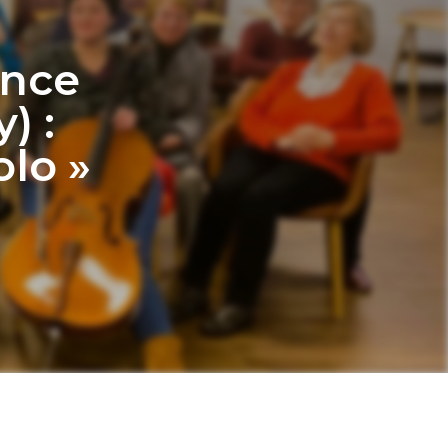
ence
) :
olo »