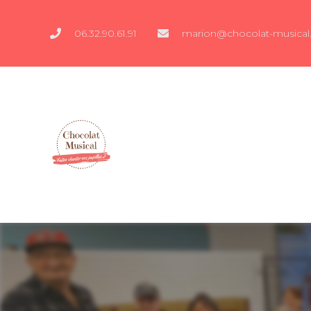
06.32.90.61.91
marion@chocolat-musical.