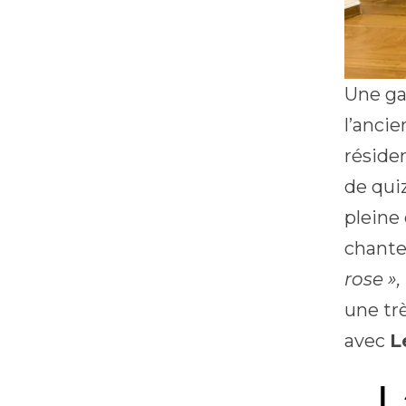
Une ga
l’anci
réside
de quiz
pleine
chante
rose »,
une tr
avec
L
L