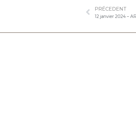
PRÉCEDENT
06.32.90.61.91
marion@chocolat-musical.fr
Conditions générales de vente