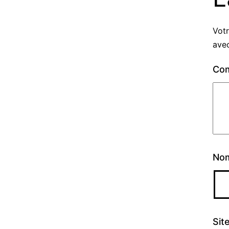
Votr
ave
Co
No
Sit