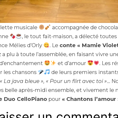
lette musicale
accompagnée de chocola
enne
, le tout fait-maison, a délecté toutes 
nce Mélies d’Orly
. Le
conte « Mamie Violet
 a plu à toute l’assemblée, en faisant vivre u
 d’enchantement
et d’amour
. Les r
r les chansons
de leurs premiers instan
 « La java bleue », « Pour un flirt avec toi »
… N
ès belle après-midi ensemble, et vivement le 
e Duo CelloPiano
pour
« Chantons l’amour 
aisser un commenta