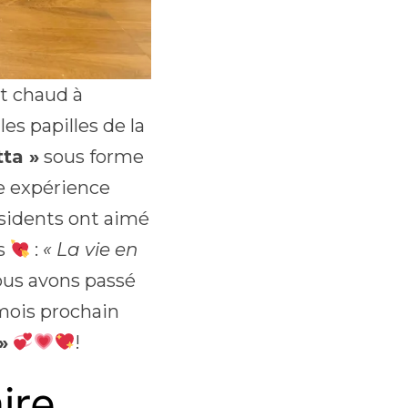
t chaud à
les papilles de la
ta »
sous forme
ne expérience
ésidents ont aimé
ts
:
« La vie en
ous avons passé
mois prochain
»
!
ire