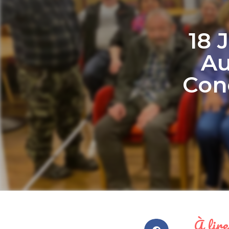
18 
Au
Conc
À lire