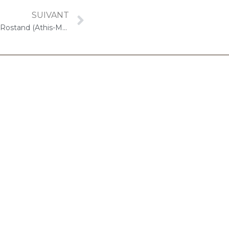
SUIVANT
19 janvier 2024 – ARPAVIE Jean Rostand (Athis-Mons) : « Choco-Cello Solo »