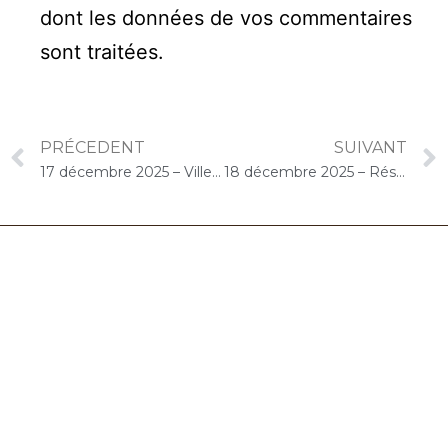
dont les données de vos commentaires
sont traitées
.
PRÉCEDENT
SUIVANT
17 décembre 2025 – Ville de Paray-Vieille-Poste : Concert « Choco-Cello Solo »
18 décembre 2025 – Résidence Autonomie Méliès (Orly) : Concert « Choco-Cello Solo »
06.32.90.61.91
marion@chocolat-musical.fr