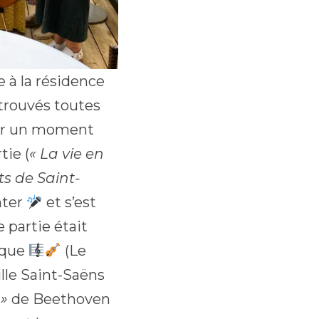
 à la résidence
trouvés toutes
sser un moment
tie (
« La vie en
s de Saint-
nter
et s’est
e partie était
ique
(Le
le Saint-Saëns
 »
de Beethoven