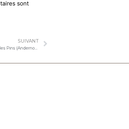
taires sont
SUIVANT
20 août 2022 – ORPEA La Villa des Pins (Andernos-les-Bains) : Concert « Cello Solo »