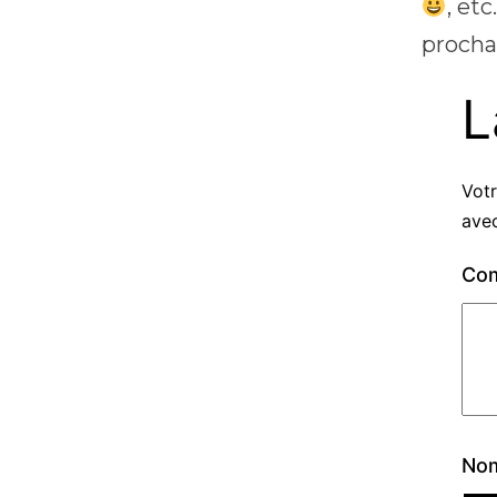
, et
prochai
L
Votr
ave
Co
No