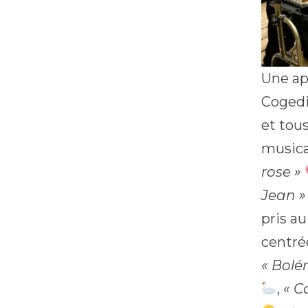
Une ap
Cogedi
et tou
musica
rose »
Jean »
pris au
centré
« Bolér
,
« C