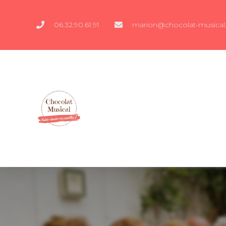
06.32.90.61.91
marion@chocolat-musical.