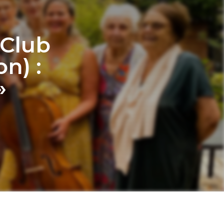
 Club
n) :
»