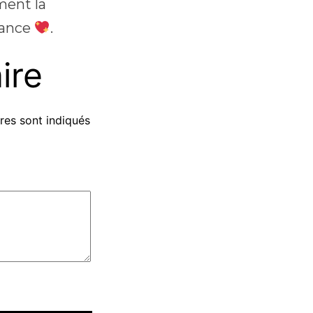
ment la
llance
.
ire
res sont indiqués