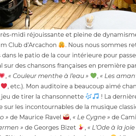
rès-midi réjouissante et pleine de dynamisme
m Club d’Arcachon
. Nous nous sommes re
s dans le patio de la cour intérieure pour pa
l sur des chansons françaises en première par
,
« Couleur menthe à l’eau »
,
« Les amant
, etc.). Mon auditoire a beaucoup aimé cha
 jeu de tirer la chansonnette
! La dernièr
e sur les incontournables de la musique class
o »
de Maurice Ravel
,
« Le Cygne »
de Camil
armen »
de Georges Bizet
,
« L’Ode à la joie