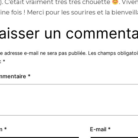
c.). C’était vraiment très très chouette
. Vive
ne fois ! Merci pour les sourires et la bienvei
aisser un commenta
e adresse e-mail ne sera pas publiée.
Les champs obligatoi
c
*
mmentaire
*
m
*
E-mail
*