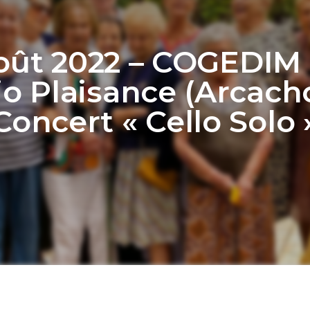
oût 2022 – COGEDIM
io Plaisance (Arcacho
Concert « Cello Solo 