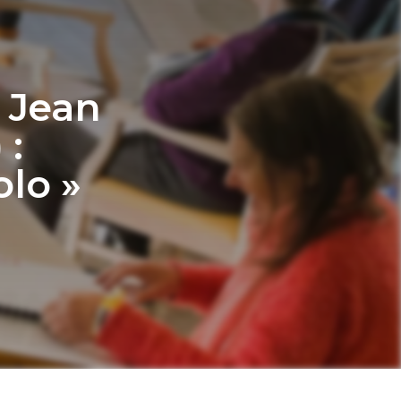
E Jean
 :
olo »