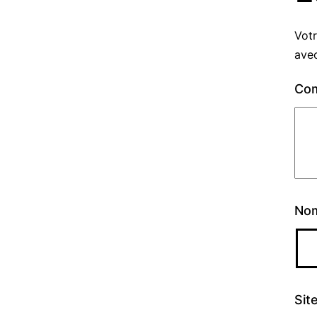
Votr
ave
Co
No
Sit