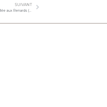
SUIVANT
18 février 2025 – ARPAVIE La Vallée aux Renards (L’Haÿ-les-Roses) : Concert « Choco-Cello Solo »