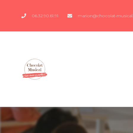
06.32.90.61.91
marion@chocolat-musical.