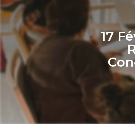
17 Fé
R
Conc