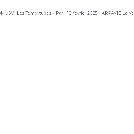
17 février 2025 – DOMUSVI Les Templitudes « Parc Clause » (Brétigny-sur-Orge) : Atelier « Chantons Ensemble »