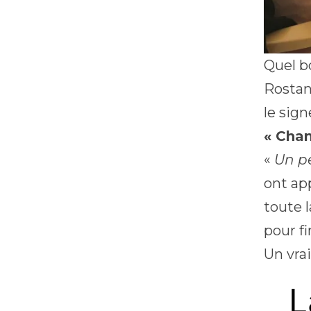
Quel b
Rostan
le sig
« Chan
«
Un pe
ont ap
toute 
pour f
Un vra
L