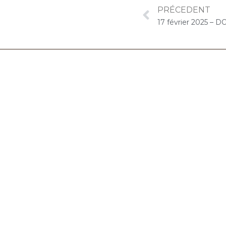
PRÉCEDENT
06.32.90.61.91
marion@chocolat-musical.fr
Conditions générales de vente