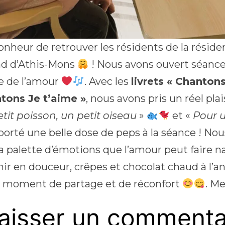
onheur de retrouver les résidents de la résid
d d’Athis-Mons
! Nous avons ouvert séance
ne de l’amour
. Avec les
livrets « Chanton
tons Je t’aime »
, nous avons pris un réel pla
tit poisson, un petit oiseau
»
et «
Pour un
porté une belle dose de peps à la séance ! Nou
la palette d’émotions que l’amour peut faire n
inir en douceur, crêpes et chocolat chaud à l’
i moment de partage et de réconfort
. M
aisser un commenta