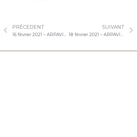
PRÉCEDENT
SUIVANT
16 février 2021 – ARPAVIE Villa Renée (Le Perreux-sur-Marne) : Atelier « Chantons Ensemble » L’amour
18 février 2021 – ARPAVIE Les Lozaits (Villejuif) : Concert « Choco-Cello Solo » Chantons l’amour
06.32.90.61.91
marion@chocolat-musical.fr
Conditions générales de vente