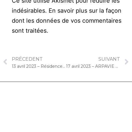
Ce site utilise Akismet pour réduire les
indésirables.
En savoir plus sur la façon
dont les données de vos commentaires
sont traitées
.
PRÉCEDENT
SUIVANT
13 avril 2023 – Résidence Autonomie Méliès (Orly) : Concert « Choco-Cello Solo »
17 avril 2023 – ARPAVIE Lamartine (Paris) : Concert « Choco-Cello Solo »