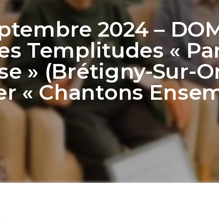
eptembre 2024 – DO
es Templitudes « Pa
se » (Brétigny-Sur-Or
ier « Chantons Ensem