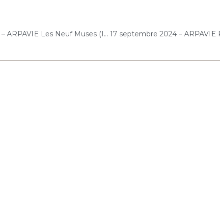
13 septembre 2024 – ARPAVIE Les Neuf Muses (Issy-les-Moulineaux) : Concert « Cello Solo »