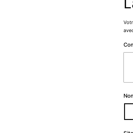
L
Votr
ave
Co
No