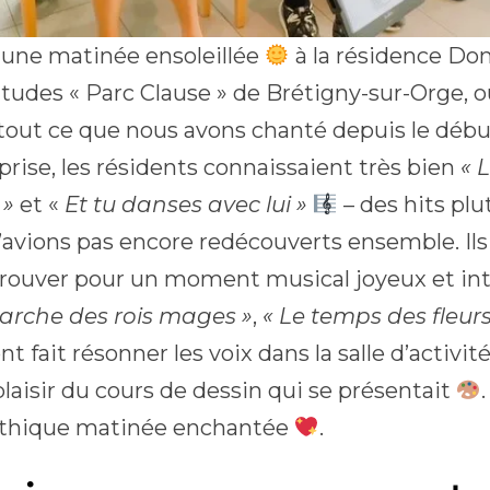
t une matinée ensoleillée
à la résidence Do
tudes « Parc Clause » de Brétigny-sur-Orge, 
 tout ce que nous avons chanté depuis le débu
rprise, les résidents connaissaient très bien
« 
 »
et «
Et tu danses avec lui »
– des hits plu
’avions pas encore redécouverts ensemble. Ils 
rouver pour un moment musical joyeux et int
arche des rois mages »
,
« Le temps des fleurs
ont fait résonner les voix dans la salle d’activit
plaisir du cours de dessin qui se présentait
thique matinée enchantée
.