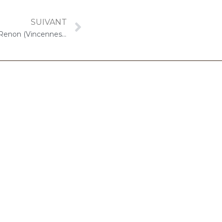
SUIVANT
17 septembre 2024 – ARPAVIE Renon (Vincennes) : Concert « Cello Solo »