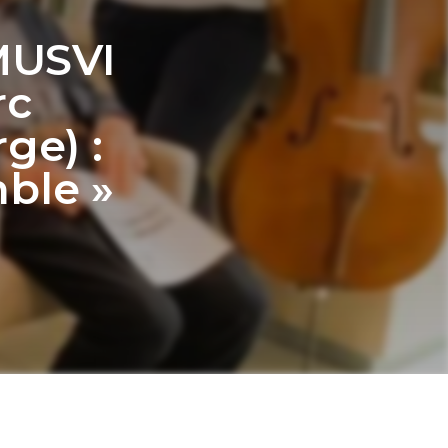
MUSVI
rc
ge) :
ble »