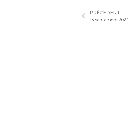
PRÉCEDENT
06.32.90.61.91
marion@chocolat-musical.fr
Conditions générales de vente