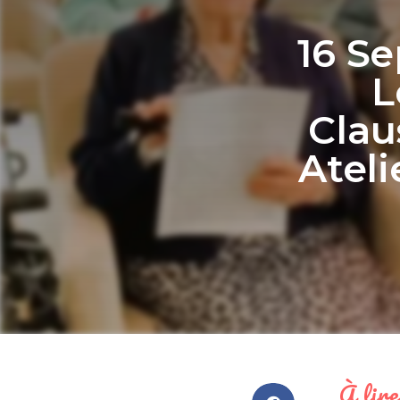
16 S
L
Clau
Atel
À lire