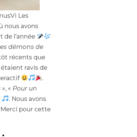
musVi Les
où nous avons
t de l’année
Les démons de
tôt récents que
étaient ravis de
eractif
.
 »
,
« Pour un
é
. Nous avons
. Merci pour cette