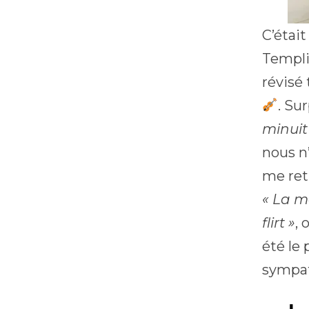
C’étai
Templi
révisé
. Su
minuit
nous n
me ret
« La m
flirt »
, 
été le 
sympa