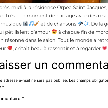
près-midi à la résidence Orpea Saint-Jacques, à
un très bon moment de partage avec des rési
e musique
et de chansons
. De la 
ui pétillaient d’amour
à chaque fin de morc
en résonné dans le salon. Tout le monde a retro
œur
, c’était beau à ressentir et à regarder
aisser un commenta
e adresse e-mail ne sera pas publiée.
Les champs obligatoi
c
*
mmentaire
*