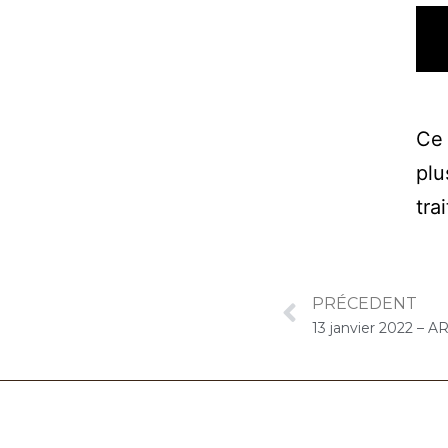
Ce 
plu
tra
PRÉCEDENT