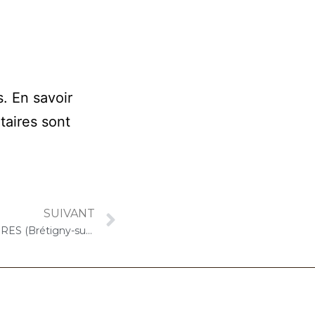
s.
En savoir
taires sont
SUIVANT
17 janvier 2022 – LES GIRANDIERES (Brétigny-sur-Orge) : Atelier « Chantons Ensemble »