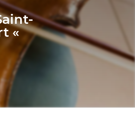
aint-
t «