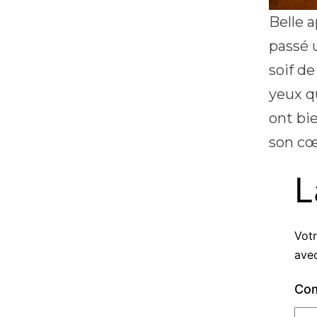
Belle a
passé 
soif d
yeux q
ont bi
son c
L
Votr
ave
Co