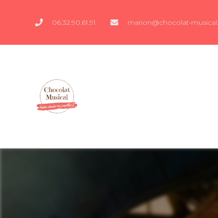
06.32.90.61.91
marion@chocolat-musical.