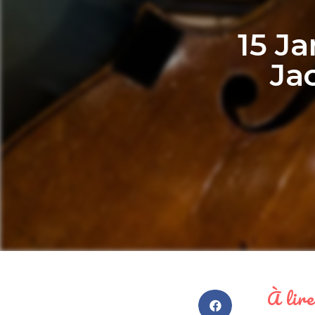
15 J
Ja
À lire