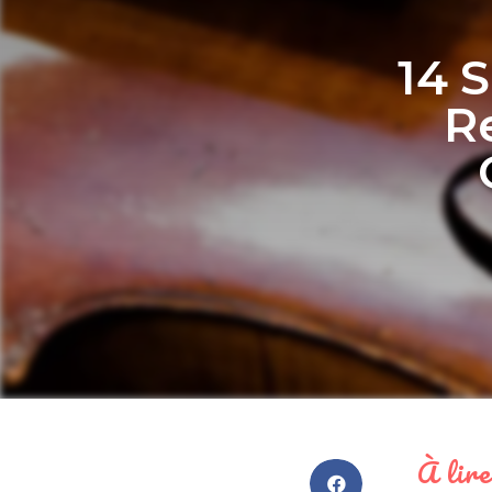
14 
R
À lire