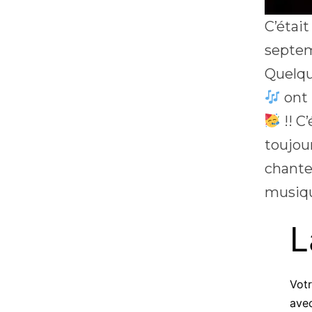
C’étai
septem
Quelqu
ont 
!! C
toujou
chant
musiqu
L
Votr
ave