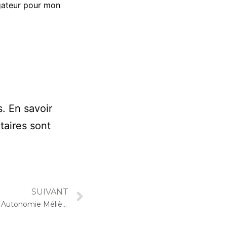
gateur pour mon
s.
En savoir
taires sont
SUIVANT
15 septembre 2022 – Résidence Autonomie Méliès (Orly) : Concert « Gelato-Cello Solo »