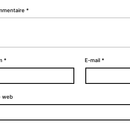
mmentaire
*
m
*
E-mail
*
e web