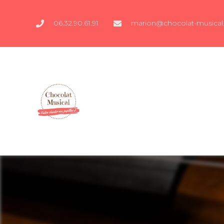
06.32.90.61.91
marion@chocolat-musical.