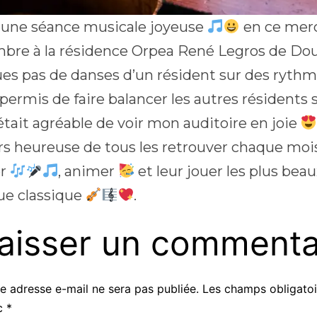
t une séance musicale joyeuse
en ce merc
bre à la résidence Orpea René Legros de D
es pas de danses d’un résident sur des ryth
permis de faire balancer les autres résidents s
’était agréable de voir mon auditoire en joie
rs heureuse de tous les retrouver chaque mois 
er
, animer
et leur jouer les plus beaux
e classique
.
aisser un commenta
e adresse e-mail ne sera pas publiée.
Les champs obligatoi
c
*