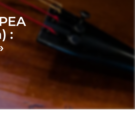
RPEA
 :
»