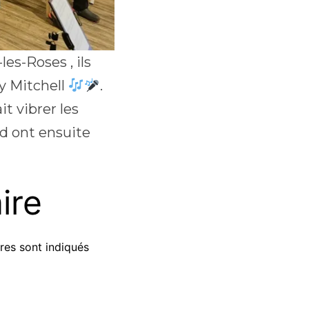
les-Roses , ils
y Mitchell
.
it vibrer les
ud ont ensuite
ire
res sont indiqués