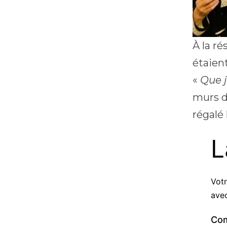
À la ré
étaien
«
Que j
murs d
régalé 
L
Votr
ave
Co