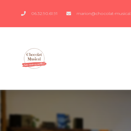
06.32.90.61.91
marion@chocolat-musical.