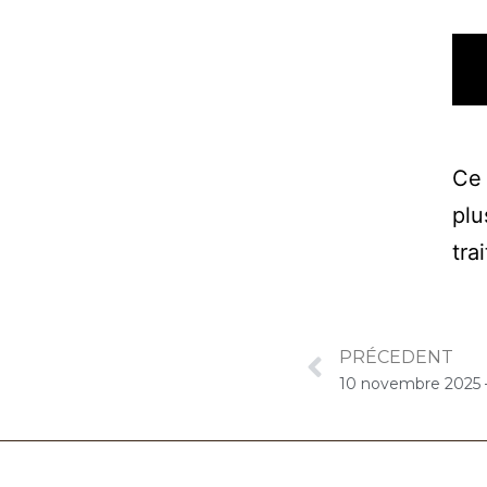
Ce 
plu
tra
PRÉCEDENT