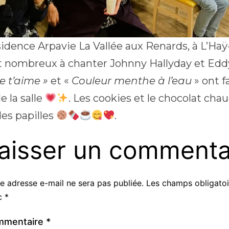
sidence Arpavie La Vallée aux Renards, à L’Haÿ-
t nombreux à chanter Johnny Hallyday et Edd
e t’aime »
et «
Couleur menthe à l’eau
» ont fa
e la salle
. Les cookies et le chocolat cha
les papilles
.
aisser un commenta
e adresse e-mail ne sera pas publiée.
Les champs obligatoi
c
*
mmentaire
*