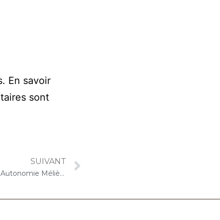
s.
En savoir
taires sont
SUIVANT
20 novembre 2025 – Résidence Autonomie Méliès (Orly) : Concert « Choco-Cello Solo »