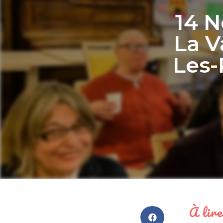
14 
La V
Les-
À lire