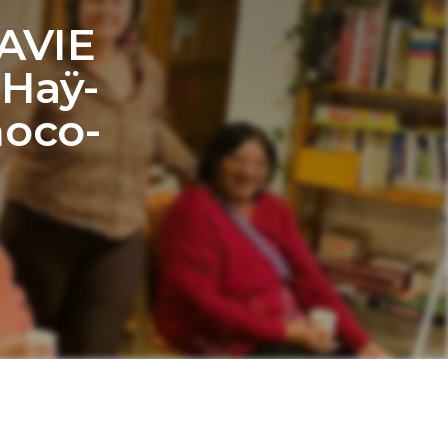
AVIE
’Haÿ-
hoco-