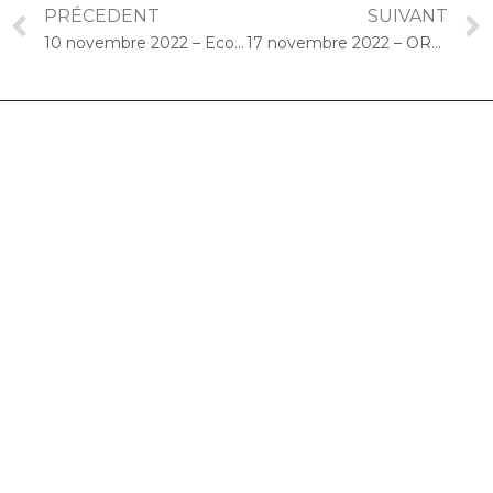
PRÉCEDENT
SUIVANT
10 novembre 2022 – Ecole maternelle Albert Calmette (Athis-Mons) : Atelier « Duo CelloPiano » Spécial Noël
17 novembre 2022 – ORPEA Saint-Jacques (Paris) : Concert « Cello Solo »
06.32.90.61.91
marion@chocolat-musical.fr
Conditions générales de vente