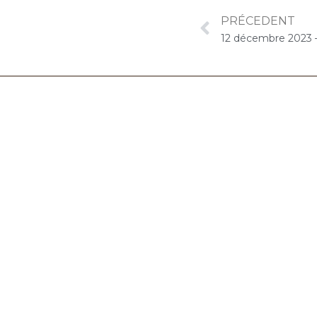
PRÉCEDENT
06.32.90.61.91
marion@chocolat-musical.fr
Conditions générales de vente