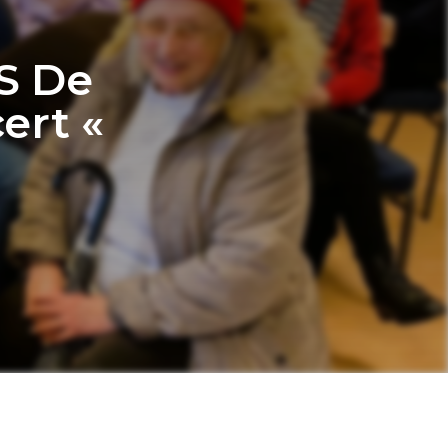
S De
ert «