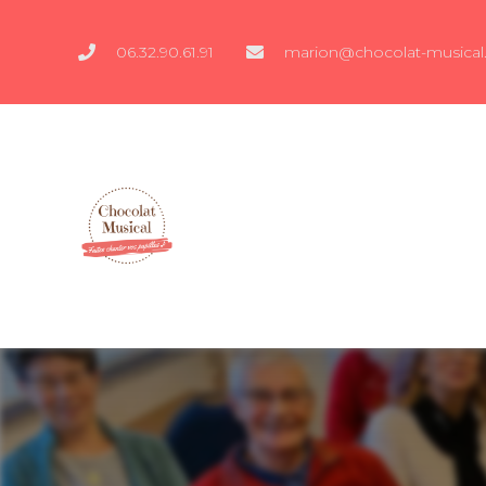
06.32.90.61.91
marion@chocolat-musical.