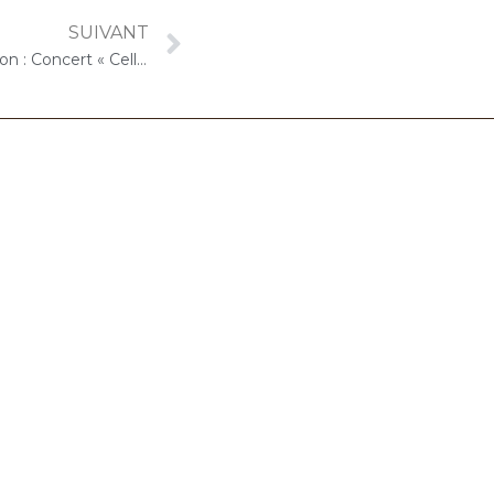
SUIVANT
13 décembre 2023 – Ville d’Arpajon : Concert « Cello Solo »