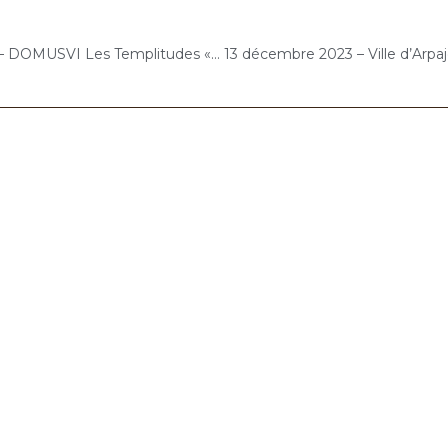
12 décembre 2023 – DOMUSVI Les Templitudes « Parc Clause » (Brétigny-sur-Orge) : Atelier « Chantons Ensemble »