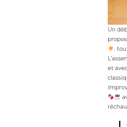
Un déb
propos
. to
L’asse
et ave
classi
improv
av
réchau
L