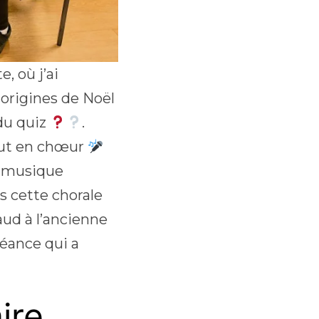
, où j’ai
 origines de Noël
du quiz
.
out en chœur
e musique
ès cette chorale
ud à l’ancienne
séance qui a
ire