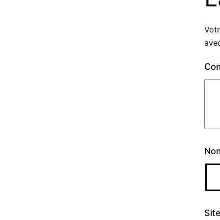
Votr
ave
Co
No
Sit