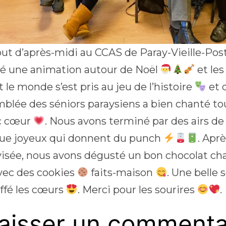
ut d’après-midi au CCAS de Paray-Vieille-Poste
é une animation autour de Noël
et les
ut le monde s’est pris au jeu de l’histoire
et 
mblée des séniors paraysiens a bien chanté t
c cœur
. Nous avons terminé par des airs d
que joyeux qui donnent du punch
. Apr
isée, nous avons dégusté un bon chocolat cha
ec des cookies
faits-maison
. Une belle 
ffé les cœurs
. Merci pour les sourires
.
aisser un commenta