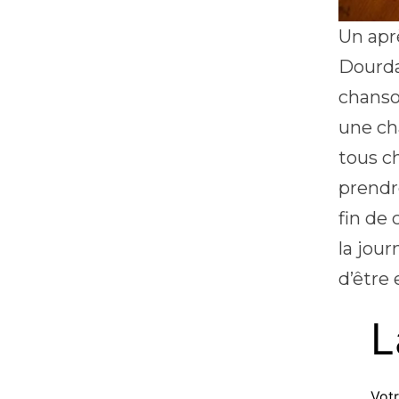
Un apr
Dourdan
chanso
une ch
tous ch
prendr
fin de
la jou
d’être
L
Votr