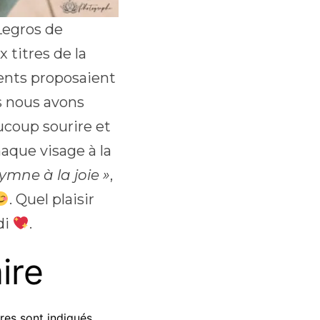
Legros de
 titres de la
dents proposaient
s nous avons
aucoup sourire et
haque visage à la
ymne à la joie »
,
. Quel plaisir
di
.
ire
res sont indiqués