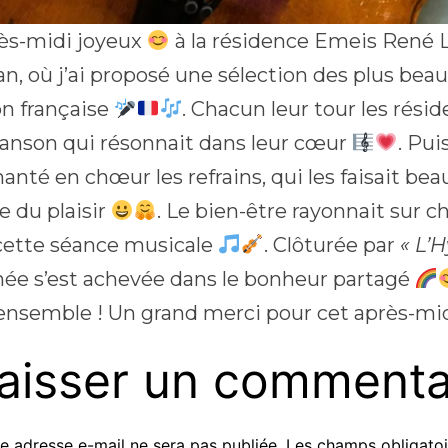
ès-midi joyeux
à la résidence Emeis René 
, où j’ai proposé une sélection des plus beaux
n française
. Chacun leur tour les rési
anson qui résonnait dans leur cœur
. Pui
anté en chœur les refrains, qui les faisait be
e du plaisir
. Le bien-être rayonnait sur c
 cette séance musicale
. Clôturée par
« L’H
rnée s’est achevée dans le bonheur partagé
 ensemble ! Un grand merci pour cet après-mi
aisser un commenta
e adresse e-mail ne sera pas publiée.
Les champs obligatoi