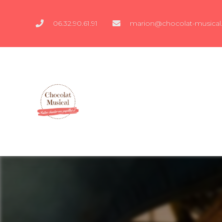
06.32.90.61.91
marion@chocolat-musical.