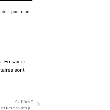
gateur pour mon
s.
En savoir
taires sont
SUIVANT
13 septembre 2024 – ARPAVIE Les Neuf Muses (Issy-les-Moulineaux) : Concert « Cello Solo »