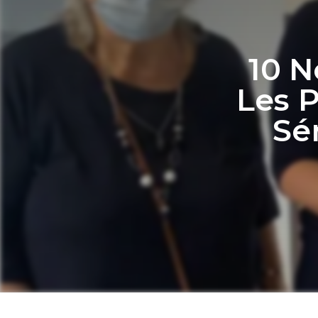
10 
Les 
Sé