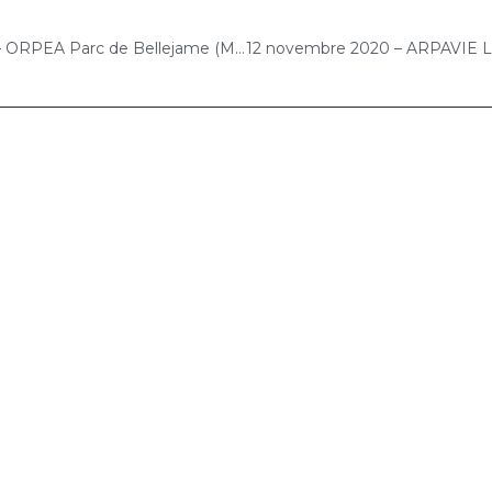
9 novembre 2020 – ORPEA Parc de Bellejame (Marcoussis) : Concert « Choco-Cello Solo »