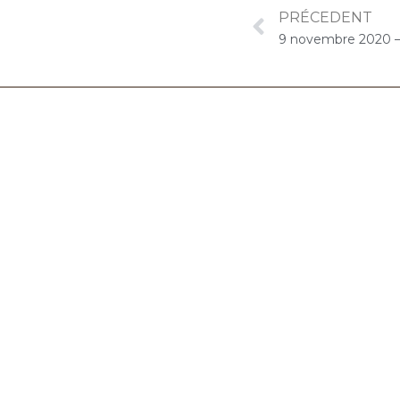
PRÉCEDENT
06.32.90.61.91
marion@chocolat-musical.fr
Conditions générales de vente