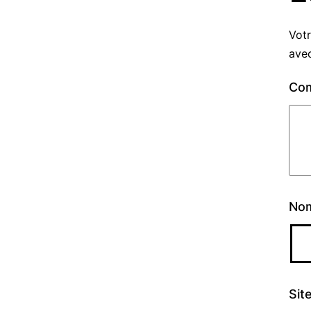
Votr
ave
Co
No
Sit