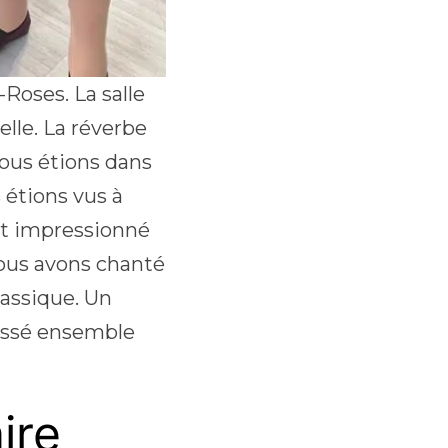
Roses. La salle
lle. La réverbe
nous étions dans
 étions vus à
ait impressionné
ous avons chanté
lassique. Un
passé ensemble
ire