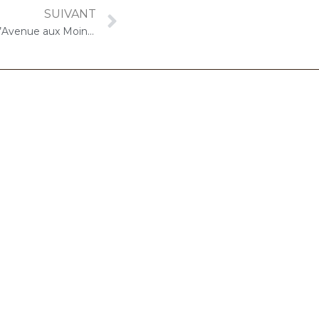
SUIVANT
12 novembre 2020 – ARPAVIE L’Avenue aux Moines (Limours) : Concert « Choco-Cello Solo »