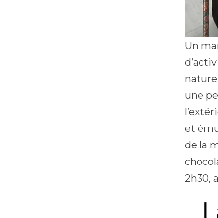
Un mar
d’acti
naturel
une pe
l’extér
et ému
de la 
chocol
2h30, 
L