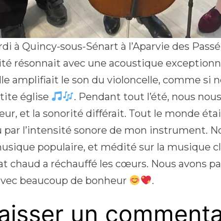
di à Quincy-sous-Sénart à l’Aparvie des Passé-
vité résonnait avec une acoustique exceptionne
le amplifiait le son du violoncelle, comme si 
tite église
. Pendant tout l’été, nous nous
ieur, et la sonorité différait. Tout le monde ét
 par l’intensité sonore de mon instrument. N
musique populaire, et médité sur la musique c
at chaud a réchauffé les cœurs. Nous avons 
avec beaucoup de bonheur
.
aisser un commenta