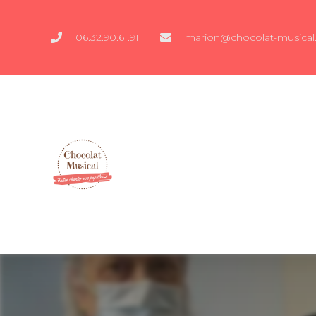
06.32.90.61.91
marion@chocolat-musical.